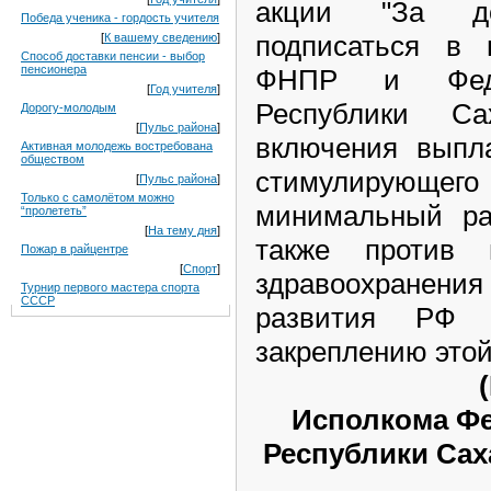
акции "За д
Победа ученика - гордость учителя
подписаться в 
[
К вашему сведению
]
Способ доставки пенсии - выбор
пенсионера
ФНПР и Феде
[
Год учителя
]
Республики Са
Дорогу-молодым
[
Пульс района
]
включения выпл
Активная молодежь востребована
обществом
стимулирующ
[
Пульс района
]
Только с самолётом можно
минимальный ра
“пролететь”
[
На тему дня
]
также против 
Пожар в райцентре
[
Спорт
]
здравоохране
Турнир первого мастера спорта
СССР
развития РФ п
закреплению этой
Исполкома Ф
Республики Саха