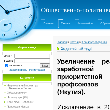
Общественно-политичес
Главная
Статьи
Фотоальбом
Обратн
Главная
»
Статьи
»
К вашему сведению
Форма входа
За достойный труд!
Логин:
Увеличение ре
Пароль:
запомнить
заработной
Забыл пароль
|
Регистрация
приоритетной
Категории
профсоюзов 
Национальный проект
[1]
Мегапроекты Якутии
(Якутия).
Образование
[44]
На тему дня
[129]
Твои люди, Север
[27]
Исключение в 20
Природа и Мы
[22]