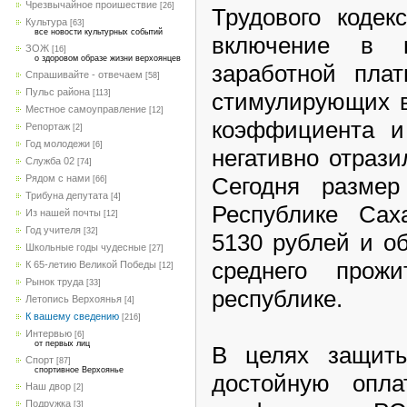
Чрезвычайное проишествие
[26]
Трудового коде
Культура
[63]
все новости культурных событий
включение в 
ЗОЖ
[16]
о здоровом образе жизни верхоянцев
заработной пла
Спрашивайте - отвечаем
[58]
Пульс района
стимулирующих вы
[113]
Местное самоуправление
[12]
коэффициента и
Репортаж
[2]
Год молодежи
[6]
негативно отрази
Служба 02
[74]
Сегодня размер
Рядом с нами
[66]
Трибуна депутата
[4]
Республике Сах
Из нашей почты
[12]
Год учителя
[32]
5130 рублей и о
Школьные годы чудесные
[27]
среднего прож
К 65-летию Великой Победы
[12]
Рынок труда
[33]
республике.
Летопись Верхоянья
[4]
К вашему сведению
[216]
Интервью
[6]
от первых лиц
В целях защиты
Спорт
[87]
спортивное Верхоянье
достойную опла
Наш двор
[2]
Подружка
[3]