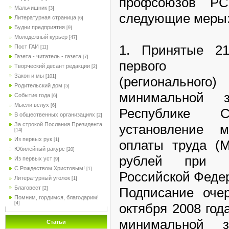
профсоюзов Р
Мальчишник
[3]
следующие меры
Литературная страница
[6]
Будни предприятия
[9]
Молодежный курьер
[47]
1. Принятые 21
Пост ГАИ
[11]
Газета - читатель - газета
[7]
первого Ре
Творческий десант редакции
[2]
Закон и мы
[101]
(регионально
Родительский дом
[5]
минимальной 
Событие года
[6]
Мысли вслух
[6]
Республике 
В общественных организациях
[2]
За строкой Послания Президента
установление м
[14]
Из первых рук
[1]
оплаты труда (
Юбилейный ракурс
[20]
рублей при 
Из первых уст
[9]
С Рождеством Христовым!
[1]
Российской Феде
Литературный уголок
[1]
Благовест
Подписание оче
[2]
Помним, гордимся, благодарим!
[4]
октября 2008 го
минимальной 
Статьи