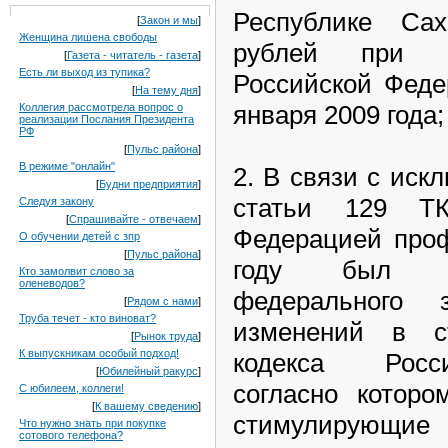
Республике Са
[
Закон и мы
]
Женщина лишена свободы
рублей при 
[
Газета - читатель - газета
]
Есть ли выход из тупика?
Российской Феде
[
На тему дня
]
января 2009 года;
Коллегия рассмотрела вопрос о
реализации Послания Президента
РФ
[
Пульс района
]
В режиме "онлайн"
2. В связи с иск
[
Будни предприятия
]
статьи 129 Т
Следуя закону
[
Спрашивайте - отвечаем
]
Федерацией про
О обучении детей с зпр
[
Пульс района
]
году был по
Кто замолвит слово за
оленеводов?
федерального 
[
Рядом с нами
]
Труба течет - кто виноват?
изменений в с
[
Рынок труда
]
К выпускникам особый подход!
кодекса Росс
[
Юбилейный ракурс
]
согласно котор
С юбилеем, коллеги!
[
К вашему сведению
]
стимулирующие
Что нужно знать при покупке
сотового телефона?