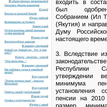
входить в сост
[
В общественных организациях
]
Началась Декада инвалидов
был одобрен
[
Спорт
]
Бронза по вольной борьбе
Собранием (Ил Т
[
Пульс района
]
(Якутия) и напра
Возвращение на Родину!
[
Закон и мы
]
Думу Российск
Группа молодых людей признана
судом виновной
настоящего време
[
Рынок труда
]
Воспользуйтесь шансом
[
К вашему сведению
]
Новый год, Новый год... Кто, в чем
3. Вследствие и
идет?
[
Газета - читатель - газета
]
законодательств
“Она жила ярко...”
[
К вашему сведению
]
Республики 
Как избежать скуки в семейной
жизни?
утверждении ве
[
Год учителя
]
“Этюды родного края” - красоты
минимума пе
Верхоянья
[
Год учителя
]
установления с
Горжусь своей учительницей
пенсии на 2010 
[
Рынок труда
]
Готовы к сотрудничеству
размер миним
[
Рядом с нами
]