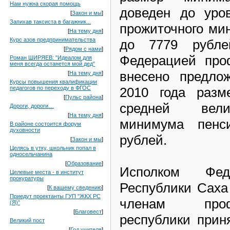
Нам нужна скорая помощь
доведен до уро
[
Закон и мы
]
Запихав таксиста в багажник...
прожиточного мин
[
На тему дня
]
Курс азов предпринимательства
до 7779 рубл
[
Рядом с нами
]
Федерацией про
Роман ШИРЯЕВ: "Идеалом для
меня всегда останется мой дед"
внесено предло
[
На тему дня
]
Курсы повышения квалификации
2010 года раз
педагогов по переходу в ФГОС
[
Пульс района
]
средней вели
Дороги, дороги…
[
На тему дня
]
минимума пенси
В районе состоится форум
духовности
рублей.
[
Закон и мы
]
Целясь в утку, школьник попал в
односельчанина
[
Образование
]
Исполком Фед
Целевые места - в институт
прокуратуры
Республики Саха
[
К вашему сведению
]
Приедут проектанты ГУП "ЖКХ РС
членам проф
(Я)"
[
Благовест
]
республики прин
Великий пост
[
Год учителя
]