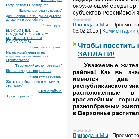
окружающей среды орг
Когда приедет Президент?
[
Школьные годы чудесные
]
субъектов Российской 
Дети Верхоянья за Единое детское
движение в республике
Природа и Мы
|
Просмотро
[
Рынок труда
]
06.02.2015
|
Комментарии (
БЕЗРАБОТНЫЕ, НЕ
ПОДДАВАЙТЕСЬ ВИРУСУ
БЕДНОСТИ (СОВЕТЫ
ПСИХОЛОГОВ)
Чтобы посетить 
[
К вашему сведению
]
ЗАПЛАТИ!
Материнский капитал на
индивидуальное жилищное
строительство
Уважаемые жител
[
Творческий десант редакции
]
Школа - кладезь творчества
района! Как вы зна
[
К вашему сведению
]
имеются два р
Жестокое обращение с детьми: что
республиканского зна
это такое?
[
Пульс района
]
расположенные в
“Время пришло!”
красивейших горны
разнообразным живо
в Верхоянье растите
Природа и Мы
|
Просмотро