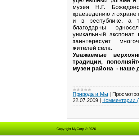
уцелевшими рогами и 
музея Н.Г. Божедон
краеведению и охране 
и в республике, а 
благодарны односе
уникальный экспонат 
заинтересует многоч
жителей села.
Уважаемые верхоян
традиции, пополняй
музеи района - наше 
Природа и Мы
|
Просмотро
22.07.2009
|
Комментарии (
Copyright MyCorp © 2026