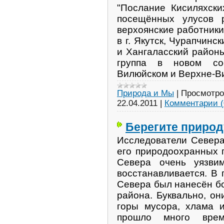
"Послание Кисиляхск
посещённых улусов 
верхоянские работники
в г. Якутск, Чурапчинс
и Хангаласский район
группа в новом со
Вилюйском и Верхне-В
Природа и Мы
|
Просмотро
22.04.2011
|
Комментарии (
Берегите природ
Исследователи Севера
его природоохранных 
Севера очень уязви
восстанавливается. В
Севера был нанесён б
района. Буквально, он
горы мусора, хлама и
прошло много вре