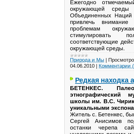
Ежегодно отмечаем
окружающей среды 
Объединенных Наций 
привлечь внимание
проблемам окру
стимулировать п
соответствующие дейс
окружающей среды.
Природа и Мы
|
Просмотро
04.06.2010
|
Комментарии (
Редкая находка 
БЕТЕНКЕС. Палеон
этнографический м
школы им. В.С. Чири
уникальными экспона
Житель с. Бетенкес, б
Сергей Анисимов по
останки черепа са