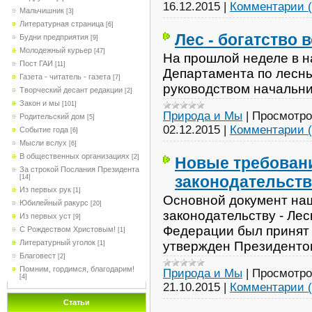
16.12.2015
|
Комментарии (
Мальчишник
[3]
Литературная страница
[6]
Лес - богатство 
Будни предприятия
[9]
Молодежный курьер
[47]
На прошлой неделе в н
Пост ГАИ
[11]
Департамента по лесн
Газета - читатель - газета
[7]
руководством начальни
Творческий десант редакции
[2]
Закон и мы
[101]
Природа и Мы
|
Просмотро
Родительский дом
[5]
02.12.2015
|
Комментарии (
Событие года
[6]
Мысли вслух
[6]
В общественных организациях
[2]
Новые требован
За строкой Послания Президента
законодательств
[14]
Из первых рук
[1]
Основной документ на
Юбилейный ракурс
[20]
законодательству - Ле
Из первых уст
[9]
Федерации был принят
С Рождеством Христовым!
[1]
Литературный уголок
утвержден Президентом
[1]
Благовест
[2]
Помним, гордимся, благодарим!
Природа и Мы
|
Просмотро
[4]
21.10.2015
|
Комментарии (
Статьи