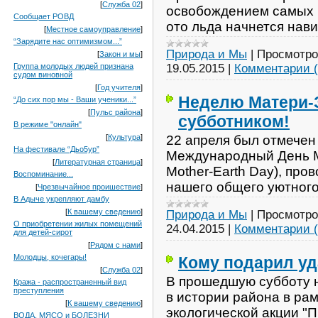
[
Служба 02
]
освобождением самых 
Сообщает РОВД
ото льда начнется нав
[
Местное самоуправление
]
“Зарядите нас оптимизмом...”
Природа и Мы
|
Просмотро
[
Закон и мы
]
19.05.2015
|
Комментарии (
Группа молодых людей признана
судом виновной
[
Год учителя
]
Неделю Матери-
“До сих пор мы - Ваши ученики...”
[
Пульс района
]
субботником!
В режиме "онлайн"
22 апреля был отмечен
[
Культура
]
На фестивале “Дьо5ур”
Международный День Ма
[
Литературная страница
]
Mother-Earth Day), про
Воспоминание...
нашего общего уютного
[
Чрезвычайное проишествие
]
В Адыче укрепляют дамбу
[
К вашему сведению
]
Природа и Мы
|
Просмотро
О приобретении жилых помещений
24.04.2015
|
Комментарии (
для детей-сирот
[
Рядом с нами
]
Молодцы, кочегары!
Кому подарил уд
[
Служба 02
]
В прошедшую субботу н
Кража - распространенный вид
преступления
в истории района в ра
[
К вашему сведению
]
экологической акции "
ВОДА, МЯСО и БОЛЕЗНИ