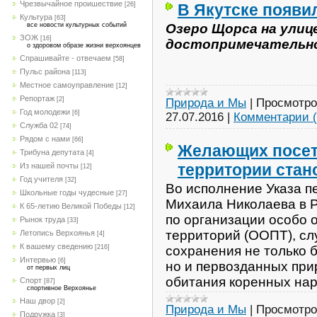
Чрезвычайное проишествие
В Якутске появи
[26]
Культура
[63]
Озеро Щорса на улиц
все новости культурных событий
ЗОЖ
[16]
достопримечательно
о здоровом образе жизни верхоянцев
Спрашивайте - отвечаем
[58]
Пульс района
[113]
Местное самоуправление
[12]
Репортаж
[2]
Природа и Мы
|
Просмотро
Год молодежи
[6]
27.07.2016
|
Комментарии (
Служба 02
[74]
Рядом с нами
[66]
Желающих посет
Трибуна депутата
[4]
территории стан
Из нашей почты
[12]
Год учителя
[32]
Во исполнение Указа п
Школьные годы чудесные
[27]
Михаила Николаева в 
К 65-летию Великой Победы
[12]
по организации особо
Рынок труда
[33]
территорий (ООПТ), с
Летопись Верхоянья
[4]
К вашему сведению
сохранения не только 
[216]
Интервью
[6]
но и первозданных при
от первых лиц
обитания коренных нар
Спорт
[87]
спортивное Верхоянье
Наш двор
[2]
Природа и Мы
|
Просмотро
Подружка
[3]