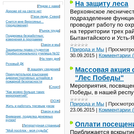
На защиту леса
[
Рядом с нами
]
Верхоянское лесничест
Дороже её на свете нет
[
Твои люди, Север
]
подразделение функци
Снится мне Верхоянье...
проводит работу по ох
(продолжение)
на территории трех ра
[
Рынок труда
]
Поддержка безработных:
Бытантайского и Усть-Я
изменения в программе
[
Закон и мы
]
Природа и Мы
|
Просмотро
Защищены права студентов
Профессионального училища №32
30.09.2015
|
Комментарии (
[
На тему дня
]
Розовый ДК
Массовая акция 
[
К вашему сведению
]
Принудительное взыскание
"Лес Победы"
административных штрафов в
пожарной безопасности
Мероприятия, посвяще
[
Спорт
]
Победы, в нашей респу
“Как можно больше таких
мероприятий!”
[
ЗОЖ
]
Природа и Мы
|
Просмотро
Жить и работать трезвым умом
23.06.2015
|
Комментарии (
[
Закон и мы
]
Внимание, подделка денежных
купюр!
Оплати посещени
[
Литературная страница
]
"Мой посёлок - моя судьба"
Приближается вскрытие