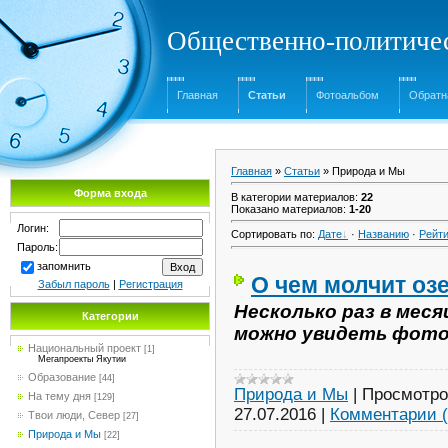
Общественно-политичес
Главная
Статьи
Фотоальбом
Обратн
Главная
»
Статьи
» Природа и Мы
Форма входа
В категории материалов
:
22
Показано материалов
:
1-20
Логин:
Сортировать по
:
Дате
·
Названию
·
Рейти
Пароль:
запомнить
О чем молчит оз
Забыл пароль
|
Регистрация
Несколько раз в меся
Категории
можно увидеть фото
Национальный проект
[1]
Мегапроекты Якутии
Образование
[44]
Природа и Мы
|
Просмотро
На тему дня
[129]
27.07.2016
|
Комментарии (
Твои люди, Север
[27]
Природа и Мы
[22]