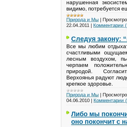
нарушенная экосисте
видимо, потребуется е
Природа и Мы
|
Просмотро
22.04.2011
|
Комментарии (
Следуя закону: “
Все мы любим отдыхат
счастливыми ощущае
лесным воздухом, пь
черпаем положител
природой. Согласи
Верхоянья радуют люд
крепкое здоровье.
Природа и Мы
|
Просмотро
04.06.2010
|
Комментарии (
Либо мы покончи
оно покончит с 