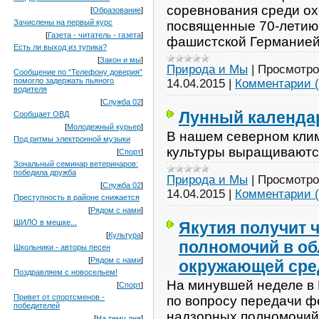
соревнования среди ох
[
Образование
]
Зачислены на первый курс
посвященные 70-летию
[
Газета - читатель - газета
]
фашистской Германией
Есть ли выход из тупика?
[
Закон и мы
]
Природа и Мы
|
Просмотро
Сообщение по “Телефону доверия”
помогло задержать пьяного
14.04.2015
|
Комментарии (
водителя
[
Служба 02
]
Лунный календар
Сообщает ОВД
[
Молодежный курьер
]
В нашем северном кли
Под ритмы электронной музыки
культуры выращиваются 
[
Спорт
]
Зональный семинар ветеринаров:
победила дружба
Природа и Мы
|
Просмотро
[
Служба 02
]
14.04.2015
|
Комментарии (
Преступность в районе снижается
[
Рядом с нами
]
ШИЛО в мешке...
Якутия получит 
[
Культура
]
полномочий в об
Школьники - авторы песен
[
Рядом с нами
]
окружающей ср
Поздравляем с новосельем!
На минувшей неделе в
[
Спорт
]
Привет от спортсменов -
по вопросу передачи ф
победителей
надзорных полномочий
[
На тему дня
]